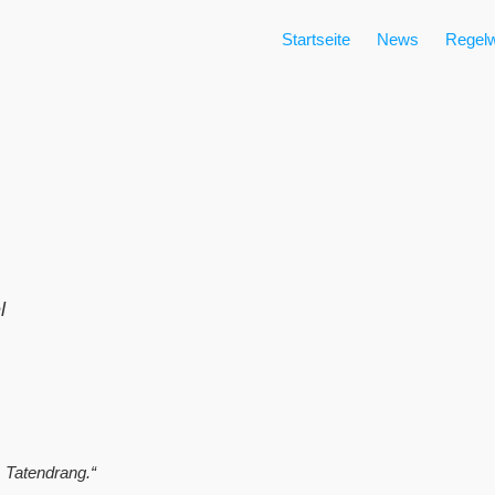
Startseite
News
Regelw
l
 Tatendrang.“