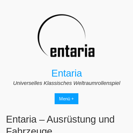
Zum
Inhalt
springen
Entaria
Universelles Klassisches Weltraumrollenspiel
Menü +
Entaria – Ausrüstung und
Fahrzeuge