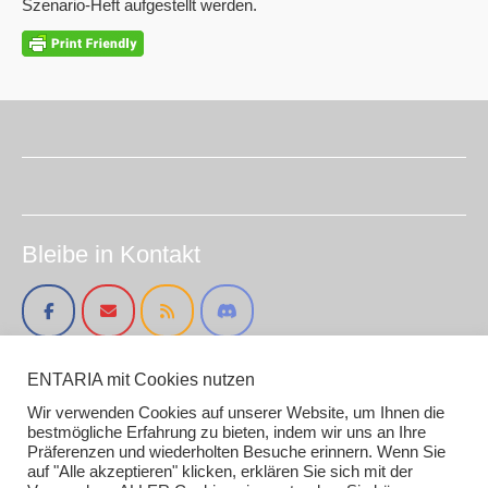
Szenario-Heft aufgestellt werden.
Bleibe in Kontakt
ENTARIA mit Cookies nutzen
Impressum (smirc.de)
Datenschutz
Wir verwenden Cookies auf unserer Website, um Ihnen die
Gender / AI Grafiken oder Texten
bestmögliche Erfahrung zu bieten, indem wir uns an Ihre
Präferenzen und wiederholten Besuche erinnern. Wenn Sie
auf "Alle akzeptieren" klicken, erklären Sie sich mit der