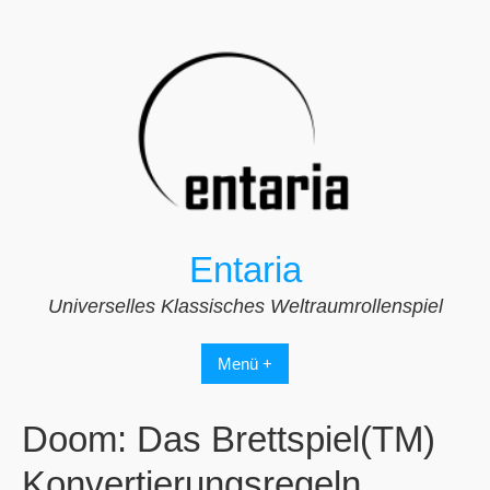
Zum
Inhalt
springen
Entaria
Universelles Klassisches Weltraumrollenspiel
Menü +
Doom: Das Brettspiel(TM)
Konvertierungsregeln